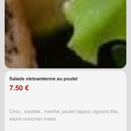
Salade vietnamienne au poulet
7.50 €
Chou , carottes , menthe, poulet vapeur, oignons frits,
sauce nuocman maiso