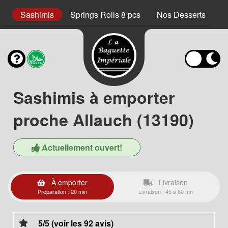
cs
Sashimis
Springs Rolls 8 pcs
Nos Desserts
N
Sashimis à emporter
proche Allauch (13190)
Actuellement ouvert!
À emporter
Livraison
Préparation : 20 min
Livraison : 45 à 60 mn
5/5 (voir les 92 avis)