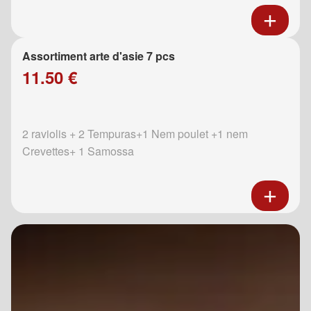
Assortiment arte d'asie 7 pcs
11.50 €
2 raviolis + 2 Tempuras+1 Nem poulet +1 nem
Crevettes+ 1 Samossa