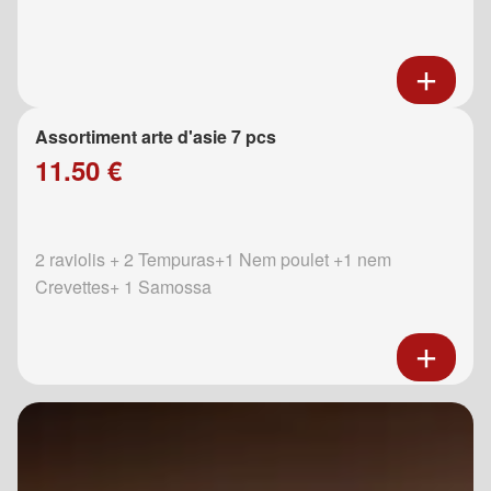
Assortiment arte d'asie 7 pcs
11.50 €
2 raviolis + 2 Tempuras+1 Nem poulet +1 nem
Crevettes+ 1 Samossa