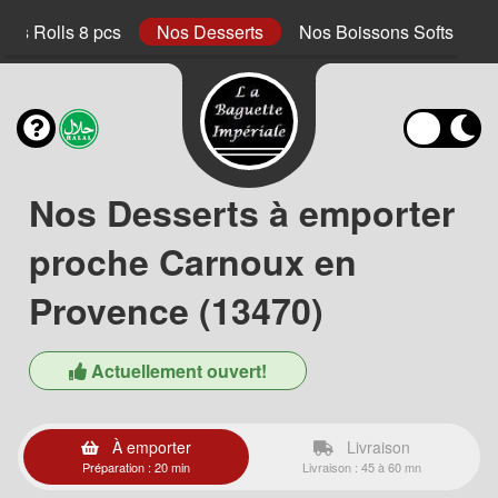
ings Rolls 8 pcs
Nos Desserts
Nos Boissons Softs
Nos Desserts à emporter
proche Carnoux en
Provence (13470)
Actuellement ouvert!
À emporter
Livraison
Préparation : 20 min
Livraison : 45 à 60 mn