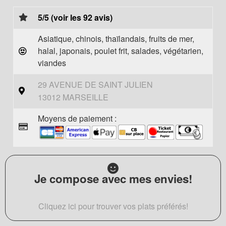
5/5 (voir les 92 avis)
Asiatique, chinois, thaïlandais, fruits de mer,
halal, japonais, poulet frit, salades, végétarien,
viandes
29 AVENUE DE SAINT JULIEN
13012 MARSEILLE
Moyens de paiement :
Je compose avec mes envies!
Cliquez ici pour trouver vos plats préférés!