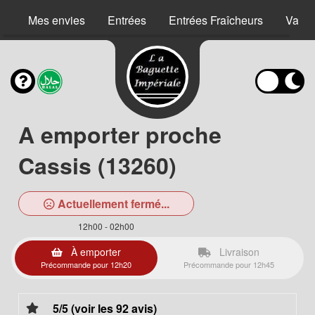
Mes envies
Entrées
Entrées Fraîcheurs
Vape
A emporter proche
Cassis (13260)
Actuellement fermé...
12h00 - 02h00
À emporter
Livraison
Précommande pour 12h20
Précommande pour 12h45
5/5 (voir les 92 avis)