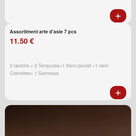
Assortiment arte d'asie 7 pcs
11.50 €
2 raviolis + 2 Tempuras+1 Nem poulet +1 nem
Crevettes+ 1 Samossa