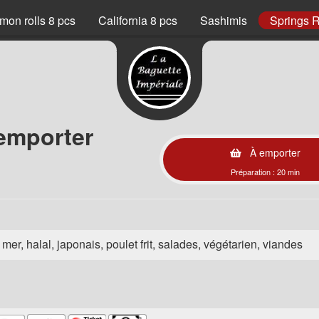
mon rolls 8 pcs
California 8 pcs
Sashimis
Springs R
 emporter
À emporter
Préparation : 20 min
e mer, halal, japonais, poulet frit, salades, végétarien, viandes