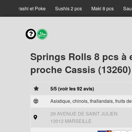
x
Chirashi et Poke
Sushis 2 pcs
Maki 8 pcs
Sau
Springs Rolls 8 pcs à
proche Cassis (13260)
5/5 (voir les 92 avis)
Asiatique, chinois, thaïlandais, fruits d
29 AVENUE DE SAINT JULIEN
13012 MARSEILLE