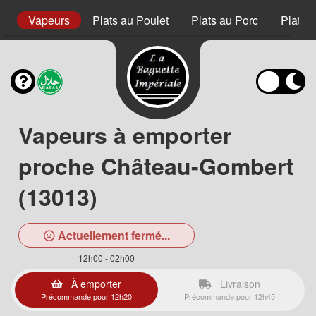
rs
Vapeurs
Plats au Poulet
Plats au Porc
Plats 
Vapeurs à emporter
proche Château-Gombert
(13013)
Actuellement fermé...
12h00 - 02h00
À emporter
Livraison
Précommande pour 12h20
Précommande pour 12h45