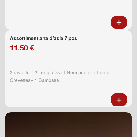
Assortiment arte d'asie 7 pcs
11.50 €
2 raviolis + 2 Tempuras+1 Nem poulet +1 nem
Crevettes+ 1 Samossa