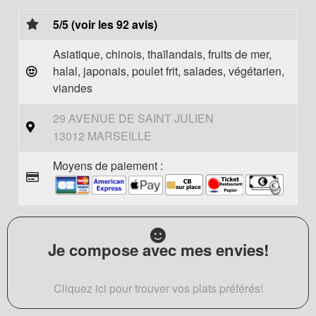
5/5 (voir les 92 avis)
Asiatique, chinois, thaïlandais, fruits de mer,
halal, japonais, poulet frit, salades, végétarien,
viandes
29 AVENUE DE SAINT JULIEN
13012 MARSEILLE
Moyens de paiement :
Je compose avec mes envies!
Cliquez ici pour trouver vos plats préférés!