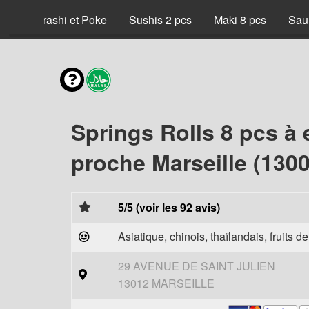
x
Chirashi et Poke
Sushis 2 pcs
Maki 8 pcs
Sau
Springs Rolls 8 pcs à
proche Marseille (1300
5/5 (voir les 92 avis)
Asiatique, chinois, thaïlandais, fruits d
29 AVENUE DE SAINT JULIEN
13012 MARSEILLE