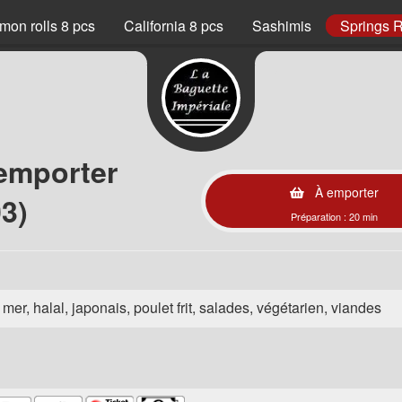
mon rolls 8 pcs
California 8 pcs
Sashimis
Springs R
 emporter
À emporter
3)
Préparation : 20 min
e mer, halal, japonais, poulet frit, salades, végétarien, viandes