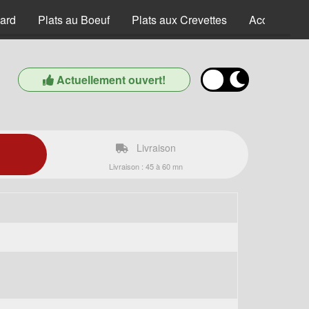
ard
Plats au Boeuf
Plats aux Crevettes
Accompagn
Actuellement ouvert!
Livraison
Livraison : 45 à 60 mn