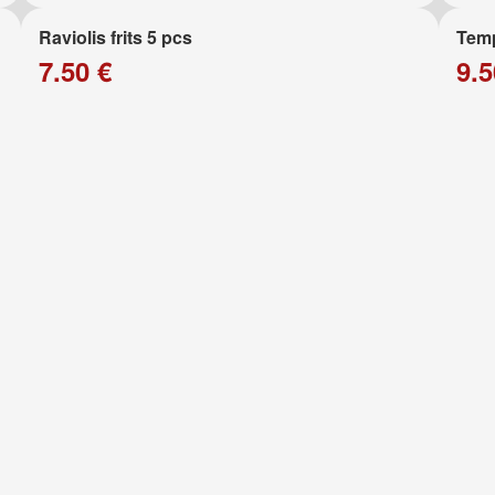
Raviolis frits 5 pcs
Temp
7.50 €
9.5