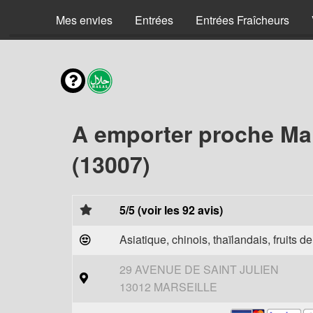
Mes envies
Entrées
Entrées Fraîcheurs
A emporter proche Mar
(13007)
5/5 (voir les 92 avis)
Asiatique, chinois, thaïlandais, fruits d
29 AVENUE DE SAINT JULIEN
13012 MARSEILLE