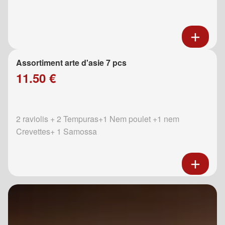
Assortiment arte d'asie 7 pcs
11.50 €
2 raviolis + 2 Tempuras+1 Nem poulet +1 nem
Crevettes+ 1 Samossa