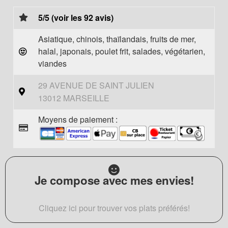
5/5 (voir les 92 avis)
Asiatique, chinois, thaïlandais, fruits de mer,
halal, japonais, poulet frit, salades, végétarien,
viandes
29 AVENUE DE SAINT JULIEN
13012 MARSEILLE
Moyens de paiement :
Je compose avec mes envies!
Cliquez ici pour trouver vos plats préférés!