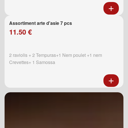
Assortiment arte d'asie 7 pcs
11.50 €
2 raviolis + 2 Tempuras+1 Nem poulet +1 nem
Crevettes+ 1 Samossa