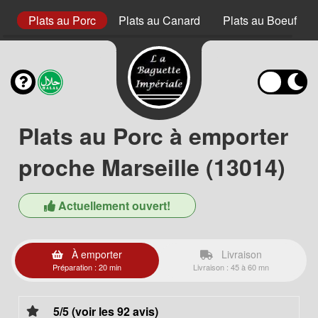
et
Plats au Porc
Plats au Canard
Plats au Boeuf
Plats au Porc à emporter
proche Marseille (13014)
Actuellement ouvert!
À emporter
Livraison
Préparation : 20 min
Livraison : 45 à 60 mn
5/5 (voir les 92 avis)