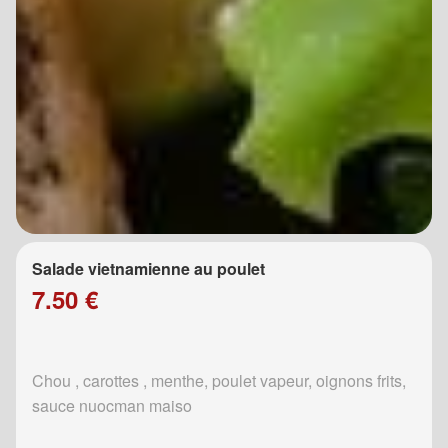
Salade vietnamienne au poulet
7.50 €
Chou , carottes , menthe, poulet vapeur, oignons frits,
sauce nuocman maiso