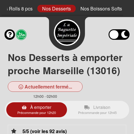
ings Rolls 8 pcs
Nos Desserts
Nos Boissons Softs
Nos Desserts à emporter
proche Marseille (13016)
Actuellement fermé...
12h00 - 02h00
À emporter
Livraison
Précommande pour 12h20
Précommande pour 12h45
5/5 (voir les 92 avis)