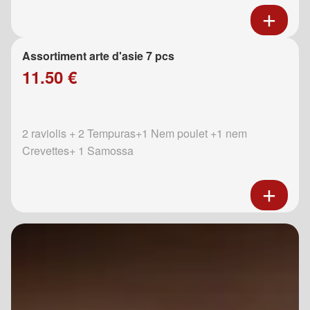
Assortiment arte d'asie 7 pcs
11.50 €
2 raviolis + 2 Tempuras+1 Nem poulet +1 nem
Crevettes+ 1 Samossa