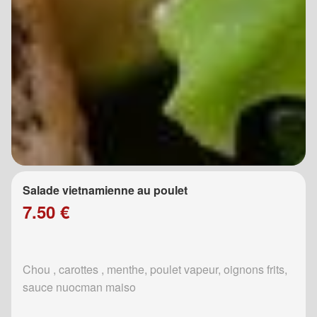
Salade vietnamienne au poulet
7.50 €
Chou , carottes , menthe, poulet vapeur, oignons frits,
sauce nuocman maiso