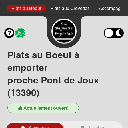
rd
Plats au Boeuf
Plats aux Crevettes
Accompagnem
Plats au Boeuf à
emporter
proche Pont de Joux
(13390)
Actuellement ouvert!
À emporter
Livraison