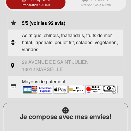
Préparation : 20 min
Livraison : 45 à 60 mn
5/5 (voir les 92 avis)
Asiatique, chinois, thaïlandais, fruits de mer,
halal, japonais, poulet frit, salades, végétarien,
viandes
29 AVENUE DE SAINT JULIEN
13012 MARSEILLE
Moyens de paiement :
Je compose avec mes envies!