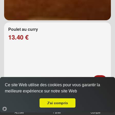
Poulet au curry
13.40 €
Ce site Web utilise des cookies pour vous garantir la
meilleure expérience sur notre site Web
Poulet au caramel
A Emporter sur Pont de l'Étoile
13.40 €
J'ai compris
Accueil
Panier
Compte