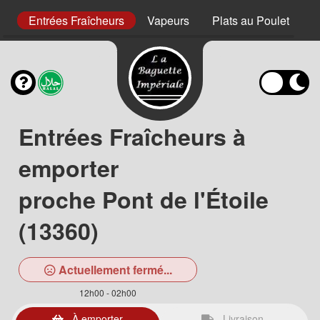
es
Entrées Fraîcheurs
Vapeurs
Plats au Poulet
P
Entrées Fraîcheurs à
emporter
proche Pont de l'Étoile
(13360)
Actuellement fermé...
12h00 - 02h00
À emporter
Livraison