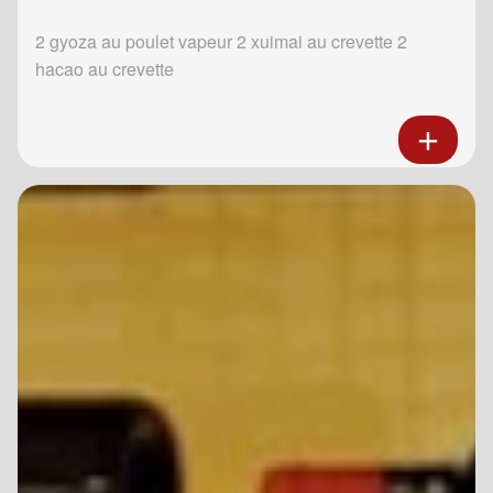
2 gyoza au poulet vapeur 2 xuimai au crevette 2
hacao au crevette