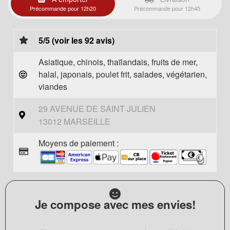
Précommande pour 12h20
Précommande pour 12h45
5/5 (voir les 92 avis)
Asiatique, chinois, thaïlandais, fruits de mer,
halal, japonais, poulet frit, salades, végétarien,
viandes
29 AVENUE DE SAINT JULIEN
13012 MARSEILLE
Moyens de paiement :
Je compose avec mes envies!