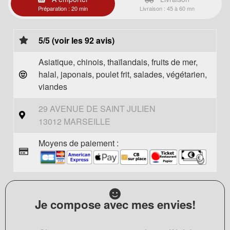
Préparation : 20 min
Livraison : 45 à 60 mn
5/5 (voir les 92 avis)
Asiatique, chinois, thaïlandais, fruits de mer,
halal, japonais, poulet frit, salades, végétarien,
viandes
29 AVENUE DE SAINT JULIEN
13012 MARSEILLE
Moyens de paiement :
Je compose avec mes envies!