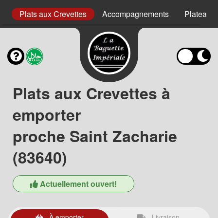
uf
Plats aux Crevettes
Accompagnements
Plateaux
Plats aux Crevettes à
emporter
proche Saint Zacharie
(83640)
Actuellement ouvert!
À emporter
Livraison