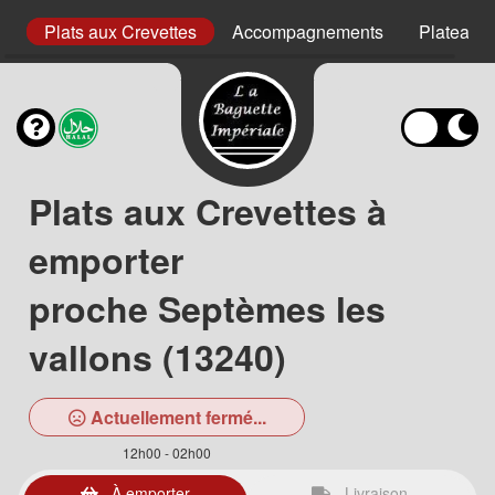
uf
Plats aux Crevettes
Accompagnements
Plateaux
Plats aux Crevettes à
emporter
proche Septèmes les
vallons (13240)
Actuellement fermé...
12h00 - 02h00
À emporter
Livraison