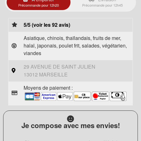
Précommande pour 12h20
Précommande pour 12h45
5/5 (voir les 92 avis)
Asiatique, chinois, thaïlandais, fruits de mer,
halal, japonais, poulet frit, salades, végétarien,
viandes
29 AVENUE DE SAINT JULIEN
13012 MARSEILLE
Moyens de paiement :
Je compose avec mes envies!