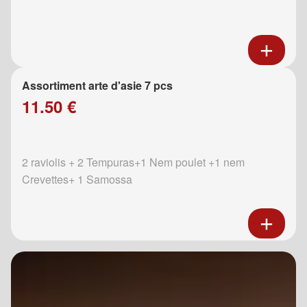
Assortiment arte d'asie 7 pcs
11.50 €
2 raviolis + 2 Tempuras+1 Nem poulet +1 nem
Crevettes+ 1 Samossa