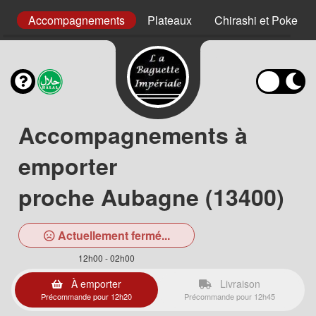
es
Accompagnements
Plateaux
Chirashi et Poke
Accompagnements à
emporter
proche Aubagne (13400)
Actuellement fermé...
12h00 - 02h00
À emporter
Livraison
Précommande pour 12h20
Précommande pour 12h45