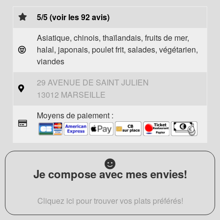
5/5 (voir les 92 avis)
Asiatique, chinois, thaïlandais, fruits de mer,
halal, japonais, poulet frit, salades, végétarien,
viandes
29 AVENUE DE SAINT JULIEN
13012 MARSEILLE
Moyens de paiement :
Je compose avec mes envies!
Cliquez ici pour trouver vos plats préférés!