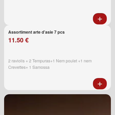
Assortiment arte d'asie 7 pcs
11.50 €
2 raviolis + 2 Tempuras+1 Nem poulet +1 nem
Crevettes+ 1 Samossa