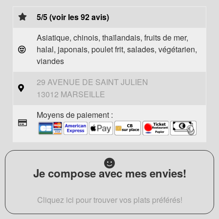
5/5 (voir les 92 avis)
Asiatique, chinois, thaïlandais, fruits de mer,
halal, japonais, poulet frit, salades, végétarien,
viandes
29 AVENUE DE SAINT JULIEN
13012 MARSEILLE
Moyens de paiement :
Je compose avec mes envies!
Cliquez ici pour trouver vos plats préférés!