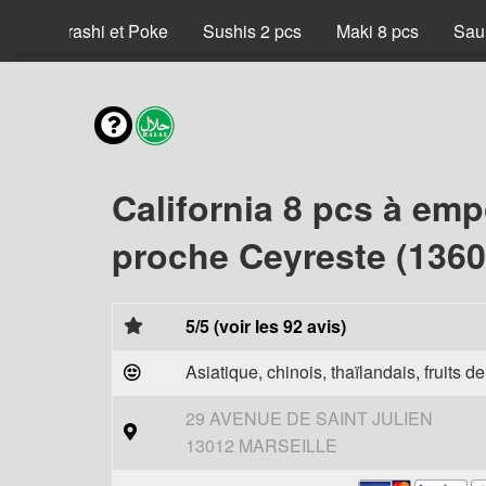
x
Chirashi et Poke
Sushis 2 pcs
Maki 8 pcs
Sau
California 8 pcs à emp
proche Ceyreste (1360
5/5 (voir les 92 avis)
Asiatique, chinois, thaïlandais, fruits d
29 AVENUE DE SAINT JULIEN
13012 MARSEILLE