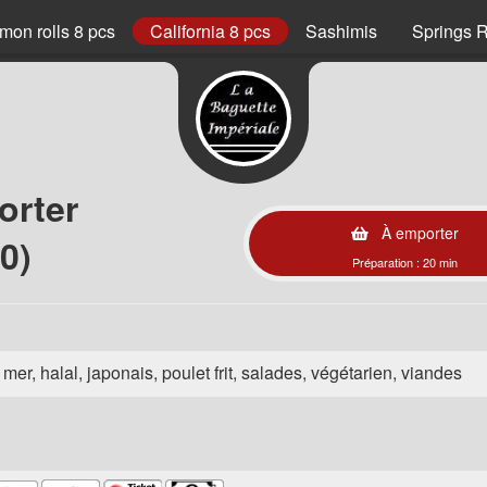
mon rolls 8 pcs
California 8 pcs
Sashimis
Springs R
orter
À emporter
0)
Préparation : 20 min
e mer, halal, japonais, poulet frit, salades, végétarien, viandes