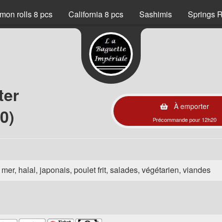
mon rolls 8 pcs
California 8 pcs
Sashimis
Springs R
ter
À emporter
0)
Précommande pour 12h20
e mer, halal, japonais, poulet frit, salades, végétarien, viandes