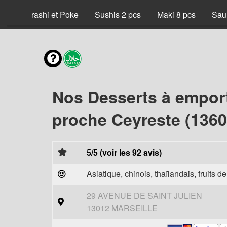
x
Chirashi et Poke
Sushis 2 pcs
Maki 8 pcs
Sau
Nos Desserts à empor
proche Ceyreste (1360
5/5 (voir les 92 avis)
Asiatique, chinois, thaïlandais, fruits d
29 AVENUE DE SAINT JULIEN
13012 MARSEILLE