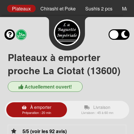
s
Plateaux
Chirashi et Poke
Sushis 2 pcs
Maki 
Plateaux à emporter
proche La Ciotat (13600)
Actuellement ouvert!
À emporter
Livraison
Préparation : 20 min
Livraison : 45 à 60 mn
5/5 (voir les 92 avis)