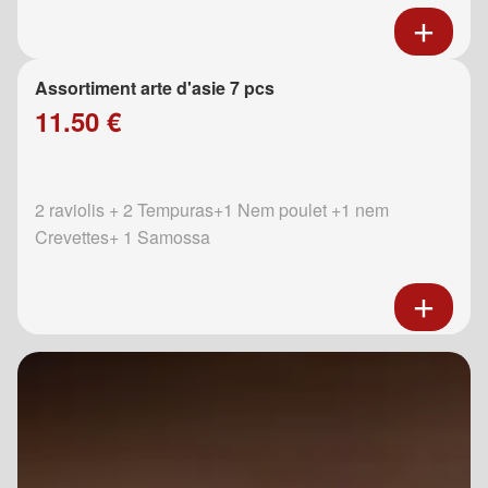
Assortiment arte d'asie 7 pcs
11.50 €
2 raviolis + 2 Tempuras+1 Nem poulet +1 nem
Crevettes+ 1 Samossa