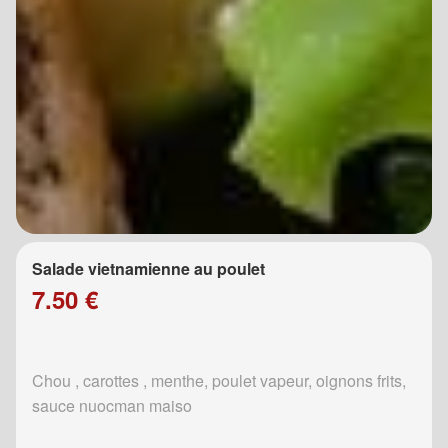
Salade vietnamienne au poulet
7.50 €
Chou , carottes , menthe, poulet vapeur, oignons frits,
sauce nuocman maiso