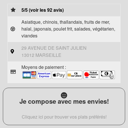
5/5 (voir les 92 avis)
Asiatique, chinois, thaïlandais, fruits de mer,
halal, japonais, poulet frit, salades, végétarien,
viandes
29 AVENUE DE SAINT JULIEN
13012 MARSEILLE
Moyens de paiement :
Je compose avec mes envies!
Cliquez ici pour trouver vos plats préférés!