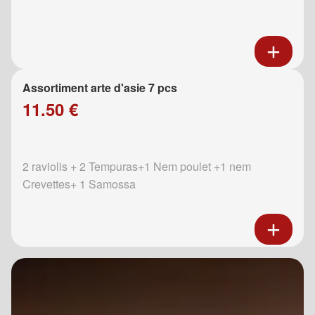
Assortiment arte d'asie 7 pcs
11.50 €
2 raviolis + 2 Tempuras+1 Nem poulet +1 nem
Crevettes+ 1 Samossa