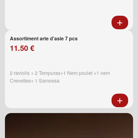
Assortiment arte d'asie 7 pcs
11.50 €
2 raviolis + 2 Tempuras+1 Nem poulet +1 nem
Crevettes+ 1 Samossa