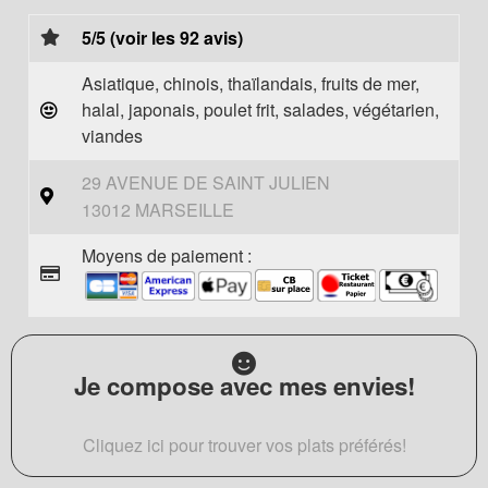
5/5 (voir les 92 avis)
Asiatique, chinois, thaïlandais, fruits de mer,
halal, japonais, poulet frit, salades, végétarien,
viandes
29 AVENUE DE SAINT JULIEN
13012 MARSEILLE
Moyens de paiement :
Je compose avec mes envies!
Cliquez ici pour trouver vos plats préférés!