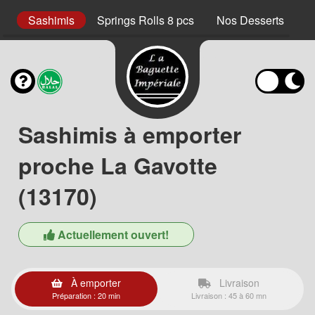
cs
Sashimis
Springs Rolls 8 pcs
Nos Desserts
N
Sashimis à emporter
proche La Gavotte
(13170)
Actuellement ouvert!
À emporter
Livraison
Préparation : 20 min
Livraison : 45 à 60 mn