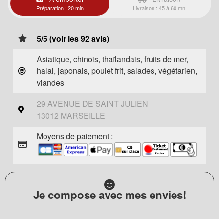
Préparation : 20 min
Livraison : 45 à 60 mn
5/5 (voir les 92 avis)
Asiatique, chinois, thaïlandais, fruits de mer,
halal, japonais, poulet frit, salades, végétarien,
viandes
29 AVENUE DE SAINT JULIEN
13012 MARSEILLE
Moyens de paiement :
Je compose avec mes envies!