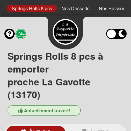
s
Springs Rolls 8 pcs
Nos Desserts
Nos Boissons S
Springs Rolls 8 pcs à
emporter
proche La Gavotte
(13170)
Actuellement ouvert!
À emporter
Livraison