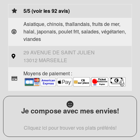
5/5 (voir les 92 avis)
Asiatique, chinois, thaïlandais, fruits de mer,
halal, japonais, poulet frit, salades, végétarien,
viandes
29 AVENUE DE SAINT JULIEN
13012 MARSEILLE
Moyens de paiement :
Je compose avec mes envies!
Cliquez ici pour trouver vos plats préférés!