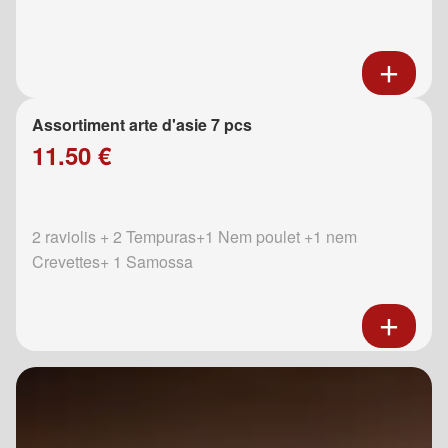
Assortiment arte d'asie 7 pcs
11.50 €
2 raviolis + 2 Tempuras+1 Nem poulet +1 nem
Crevettes+ 1 Samossa