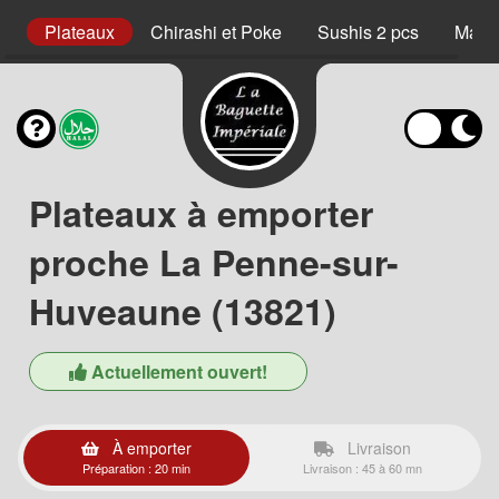
s
Plateaux
Chirashi et Poke
Sushis 2 pcs
Maki 
Plateaux à emporter
proche La Penne-sur-
Huveaune (13821)
Actuellement ouvert!
À emporter
Livraison
Préparation : 20 min
Livraison : 45 à 60 mn