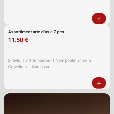
Assortiment arte d'asie 7 pcs
11.50 €
2 raviolis + 2 Tempuras+1 Nem poulet +1 nem
Crevettes+ 1 Samossa