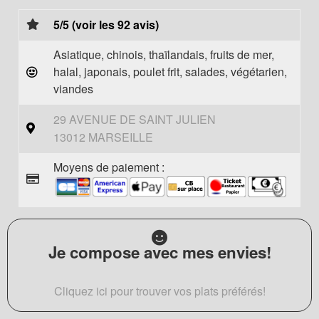
5/5 (voir les 92 avis)
Asiatique, chinois, thaïlandais, fruits de mer,
halal, japonais, poulet frit, salades, végétarien,
viandes
29 AVENUE DE SAINT JULIEN
13012 MARSEILLE
Moyens de paiement :
Je compose avec mes envies!
Cliquez ici pour trouver vos plats préférés!