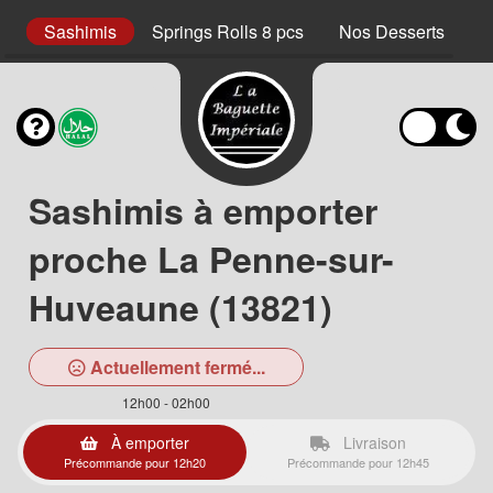
cs
Sashimis
Springs Rolls 8 pcs
Nos Desserts
N
Sashimis à emporter
proche La Penne-sur-
Huveaune (13821)
Actuellement fermé...
12h00 - 02h00
À emporter
Livraison
Précommande pour 12h20
Précommande pour 12h45