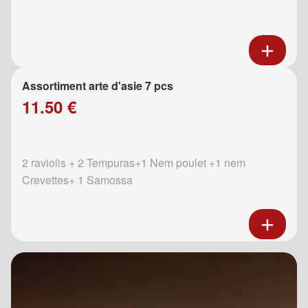
Assortiment arte d'asie 7 pcs
11.50 €
2 raviolis + 2 Tempuras+1 Nem poulet +1 nem
Crevettes+ 1 Samossa