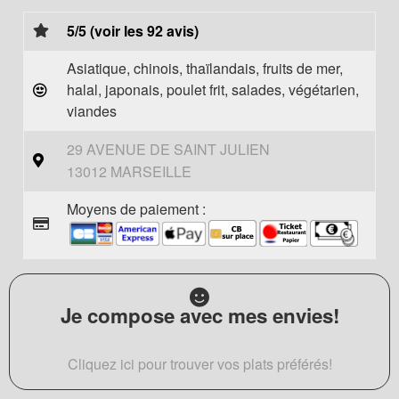
5/5 (voir les 92 avis)
Asiatique, chinois, thaïlandais, fruits de mer,
halal, japonais, poulet frit, salades, végétarien,
viandes
29 AVENUE DE SAINT JULIEN
13012 MARSEILLE
Moyens de paiement :
Je compose avec mes envies!
Cliquez ici pour trouver vos plats préférés!