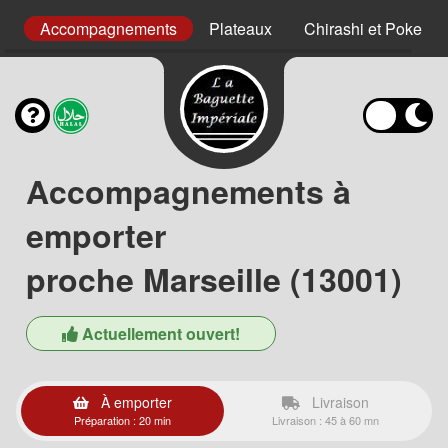
es
Accompagnements
Plateaux
Chirashi et Poke
Accompagnements à
emporter
proche Marseille (13001)
Actuellement ouvert!
À emporter
Livraison
Préparation : 20 min
Livraison : 45 à 60 mn