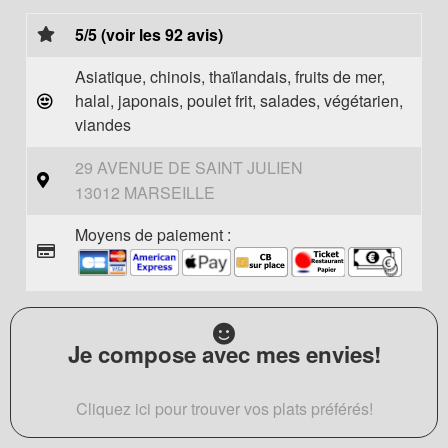
5/5 (voir les 92 avis)
Asiatique, chinois, thaïlandais, fruits de mer,
halal, japonais, poulet frit, salades, végétarien,
viandes
29 AVENUE DE SAINT JULIEN
13012 MARSEILLE
Moyens de paiement :
Je compose avec mes envies!
Cliquez ici pour trouver vos plats préférés!