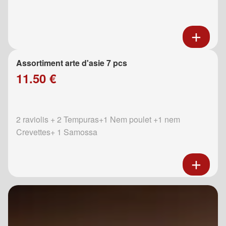
Assortiment arte d'asie 7 pcs
11.50 €
2 raviolis + 2 Tempuras+1 Nem poulet +1 nem
Crevettes+ 1 Samossa