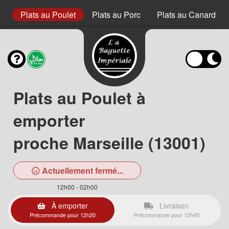
s
Plats au Poulet
Plats au Porc
Plats au Canard
Plats au Poulet à
emporter
proche Marseille (13001)
Actuellement fermé...
12h00 - 02h00
À emporter
Livraison
Précommande pour 12h20
Précommande pour 12h45