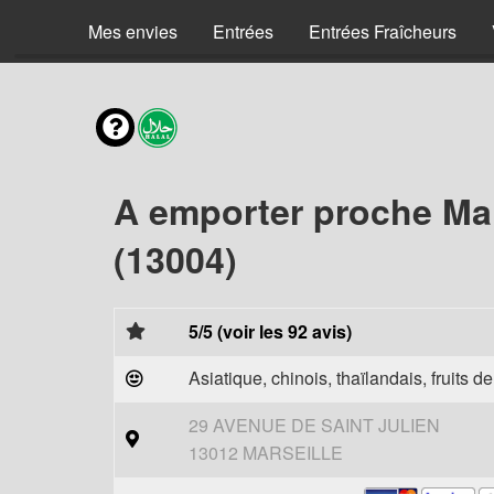
Mes envies
Entrées
Entrées Fraîcheurs
A emporter proche Mar
(13004)
5/5 (voir les 92 avis)
Asiatique, chinois, thaïlandais, fruits d
29 AVENUE DE SAINT JULIEN
13012 MARSEILLE