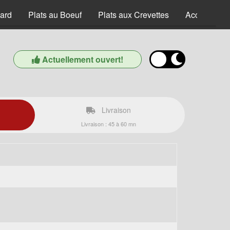
ard
Plats au Boeuf
Plats aux Crevettes
Accompagn
Actuellement ouvert!
Livraison
Livraison : 45 à 60 mn