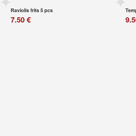
Raviolis frits 5 pcs
Temp
7.50 €
9.5