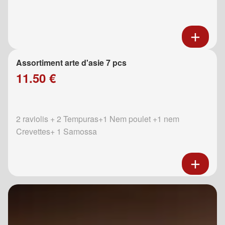
Assortiment arte d'asie 7 pcs
11.50 €
2 raviolis + 2 Tempuras+1 Nem poulet +1 nem
Crevettes+ 1 Samossa