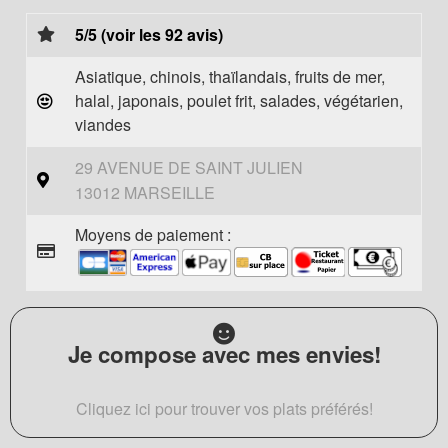
5/5 (voir les 92 avis)
Asiatique, chinois, thaïlandais, fruits de mer,
halal, japonais, poulet frit, salades, végétarien,
viandes
29 AVENUE DE SAINT JULIEN
13012 MARSEILLE
Moyens de paiement :
Je compose avec mes envies!
Cliquez ici pour trouver vos plats préférés!