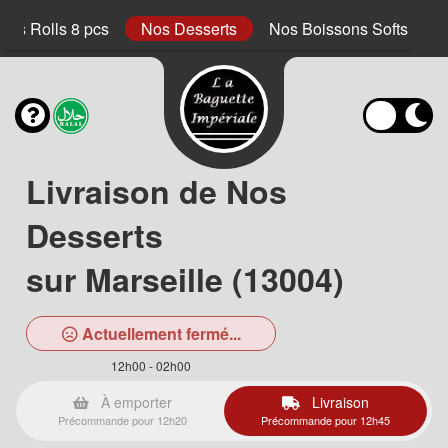
ings Rolls 8 pcs
Nos Desserts
Nos Boissons Softs
Livraison de Nos
Desserts
sur Marseille (13004)
Actuellement fermé...
12h00 - 02h00
À emporter
Livraison
Précommande pour 12h20
Précommande pour 12h45