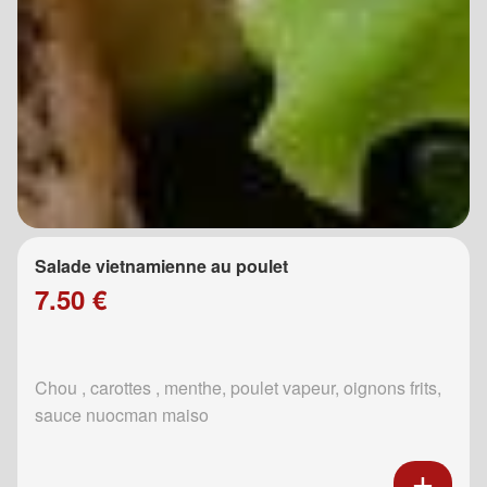
Salade vietnamienne au poulet
7.50 €
Chou , carottes , menthe, poulet vapeur, oignons frits,
sauce nuocman maiso