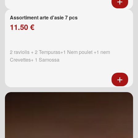
Assortiment arte d'asie 7 pcs
11.50 €
2 raviolis + 2 Tempuras+1 Nem poulet +1 nem
Crevettes+ 1 Samossa