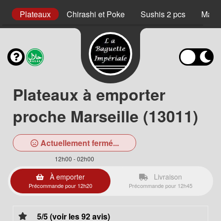
s
Plateaux
Chirashi et Poke
Sushis 2 pcs
Maki 
Plateaux à emporter
proche Marseille (13011)
Actuellement fermé...
12h00 - 02h00
À emporter
Livraison
Précommande pour 12h20
Précommande pour 12h45
5/5 (voir les 92 avis)