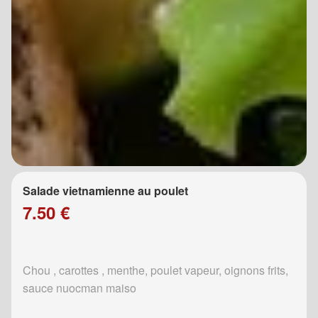
Salade vietnamienne au poulet
7.50 €
Chou , carottes , menthe, poulet vapeur, oignons frits,
sauce nuocman maiso