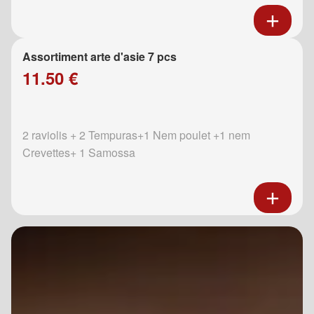
Assortiment arte d'asie 7 pcs
11.50 €
2 raviolis + 2 Tempuras+1 Nem poulet +1 nem
Crevettes+ 1 Samossa