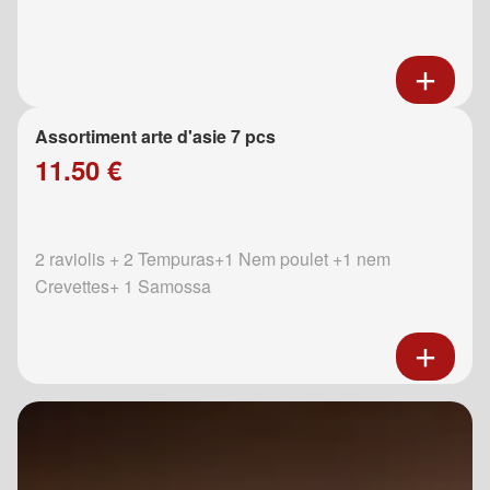
Assortiment arte d'asie 7 pcs
11.50 €
2 raviolis + 2 Tempuras+1 Nem poulet +1 nem
Crevettes+ 1 Samossa