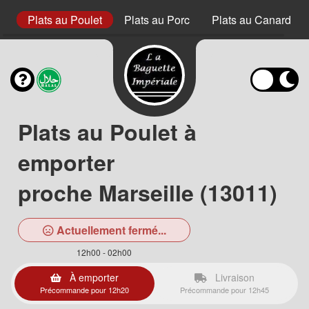
s
Plats au Poulet
Plats au Porc
Plats au Canard
Plats au Poulet à
emporter
proche Marseille (13011)
Actuellement fermé...
12h00 - 02h00
À emporter
Livraison
Précommande pour 12h20
Précommande pour 12h45