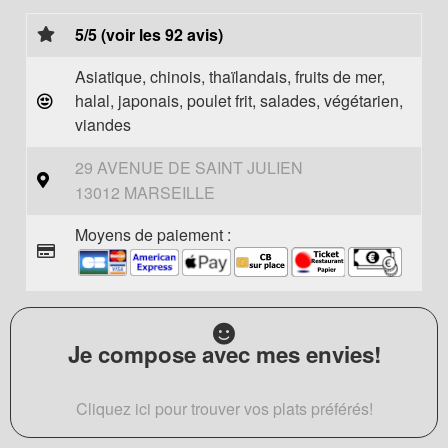
5/5 (voir les 92 avis)
Asiatique, chinois, thaïlandais, fruits de mer,
halal, japonais, poulet frit, salades, végétarien,
viandes
29 AVENUE DE SAINT JULIEN
13012 MARSEILLE
Moyens de paiement :
Je compose avec mes envies!
Cliquez ici pour trouver vos plats préférés!