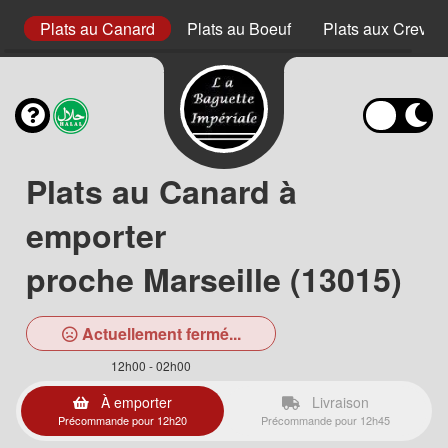
rc
Plats au Canard
Plats au Boeuf
Plats aux Crevett
Plats au Canard à
emporter
proche Marseille (13015)
Actuellement fermé...
12h00 - 02h00
À emporter
Livraison
Précommande pour 12h20
Précommande pour 12h45