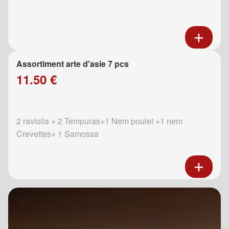
Assortiment arte d'asie 7 pcs
11.50 €
2 raviolis + 2 Tempuras+1 Nem poulet +1 nem
Crevettes+ 1 Samossa