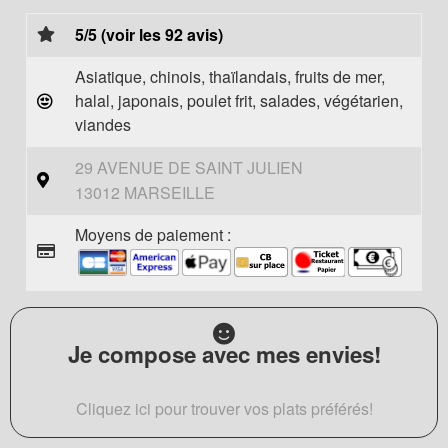
5/5 (voir les 92 avis)
Asiatique, chinois, thaïlandais, fruits de mer,
halal, japonais, poulet frit, salades, végétarien,
viandes
29 AVENUE DE SAINT JULIEN
13012 MARSEILLE
Moyens de paiement :
Je compose avec mes envies!
Cliquez ici pour trouver vos plats préférés!