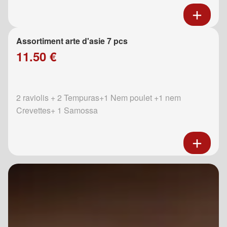
Assortiment arte d'asie 7 pcs
11.50 €
2 raviolis + 2 Tempuras+1 Nem poulet +1 nem
Crevettes+ 1 Samossa