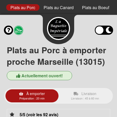
et
Plats au Porc
Plats au Canard
Plats au Boeuf
Plats au Porc à emporter
proche Marseille (13015)
Actuellement ouvert!
À emporter
Livraison
Préparation : 20 min
Livraison : 45 à 60 mn
5/5 (voir les 92 avis)