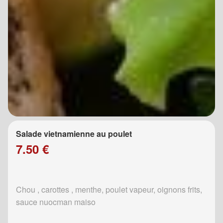
Salade vietnamienne au poulet
7.50 €
Chou , carottes , menthe, poulet vapeur, oignons frits,
sauce nuocman maiso