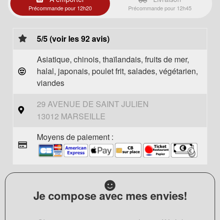
Précommande pour 12h20
Précommande pour 12h45
5/5 (voir les 92 avis)
Asiatique, chinois, thaïlandais, fruits de mer,
halal, japonais, poulet frit, salades, végétarien,
viandes
29 AVENUE DE SAINT JULIEN
13012 MARSEILLE
Moyens de paiement :
Je compose avec mes envies!