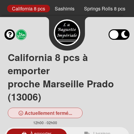
cs
California 8 pcs
Sashimis
Springs Rolls 8 pcs
California 8 pcs à
emporter
proche Marseille Prado
(13006)
Actuellement fermé...
12h00 - 02h00
À emporter
Livraison