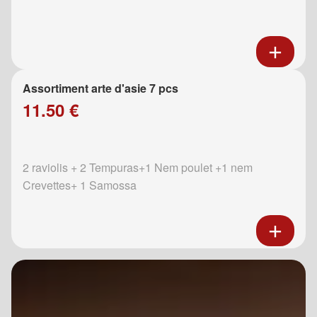
Assortiment arte d'asie 7 pcs
11.50 €
2 raviolis + 2 Tempuras+1 Nem poulet +1 nem
Crevettes+ 1 Samossa