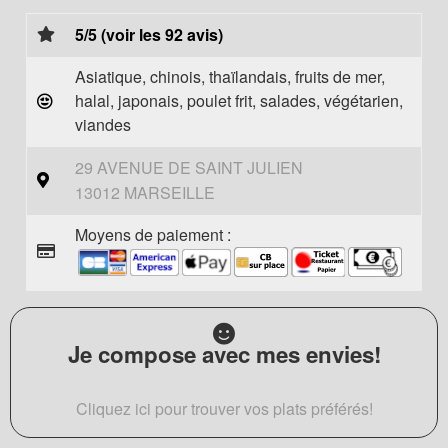
5/5 (voir les 92 avis)
Asiatique, chinois, thaïlandais, fruits de mer,
halal, japonais, poulet frit, salades, végétarien,
viandes
29 AVENUE DE SAINT JULIEN
13012 MARSEILLE
Moyens de paiement :
Je compose avec mes envies!
Cliquez ici pour trouver vos plats préférés!