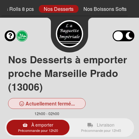
ings Rolls 8 pcs
Nos Desserts
Nos Boissons Softs
Nos Desserts à emporter
proche Marseille Prado
(13006)
Actuellement fermé...
12h00 - 02h00
À emporter
Livraison
Précommande pour 12h20
Précommande pour 12h45