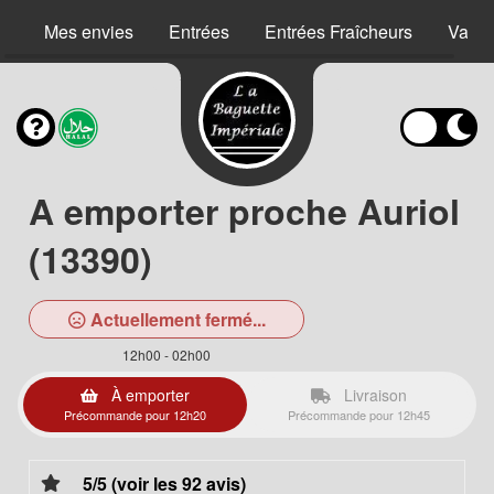
Mes envies
Entrées
Entrées Fraîcheurs
Vape
A emporter proche Auriol
(13390)
Actuellement fermé...
12h00 - 02h00
À emporter
Livraison
Précommande pour 12h20
Précommande pour 12h45
5/5 (voir les 92 avis)