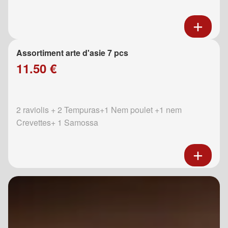
Assortiment arte d'asie 7 pcs
11.50 €
2 raviolis + 2 Tempuras+1 Nem poulet +1 nem
Crevettes+ 1 Samossa