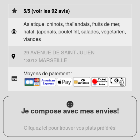
5/5 (voir les 92 avis)
Asiatique, chinois, thaïlandais, fruits de mer,
halal, japonais, poulet frit, salades, végétarien,
viandes
29 AVENUE DE SAINT JULIEN
13012 MARSEILLE
Moyens de paiement :
Je compose avec mes envies!
Cliquez ici pour trouver vos plats préférés!