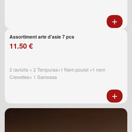
Assortiment arte d'asie 7 pcs
11.50 €
2 raviolis + 2 Tempuras+1 Nem poulet +1 nem
Crevettes+ 1 Samossa