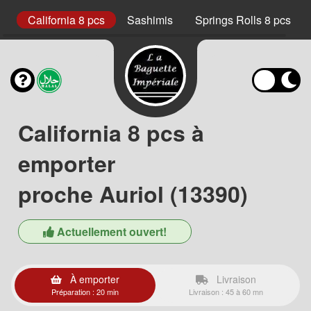
cs
California 8 pcs
Sashimis
Springs Rolls 8 pcs
California 8 pcs à
emporter
proche Auriol (13390)
Actuellement ouvert!
À emporter
Livraison
Préparation : 20 min
Livraison : 45 à 60 mn