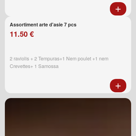
Assortiment arte d'asie 7 pcs
11.50 €
2 raviolis + 2 Tempuras+1 Nem poulet +1 nem
Crevettes+ 1 Samossa