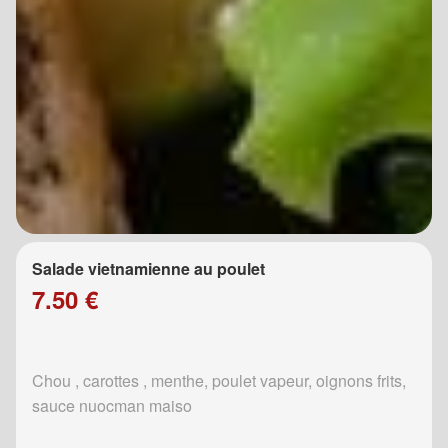
Salade vietnamienne au poulet
7.50 €
Chou , carottes , menthe, poulet vapeur, oignons frits,
sauce nuocman maiso