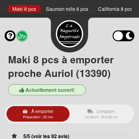
cs
Maki 8 pcs
Saumon rolls 8 pcs
California 8 pcs
Maki 8 pcs à emporter
proche Auriol (13390)
Actuellement ouvert!
À emporter
Livraison
Préparation : 20 min
Livraison : 45 à 60 mn
5/5 (voir les 92 avis)