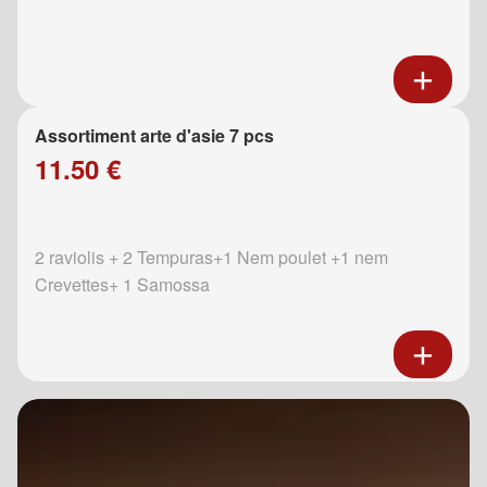
Assortiment arte d'asie 7 pcs
11.50 €
2 raviolis + 2 Tempuras+1 Nem poulet +1 nem
Crevettes+ 1 Samossa