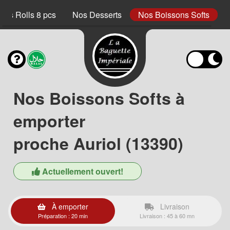
ings Rolls 8 pcs
Nos Desserts
Nos Boissons Softs
Nos Boissons Softs à
emporter
proche Auriol (13390)
Actuellement ouvert!
À emporter
Livraison
Préparation : 20 min
Livraison : 45 à 60 mn