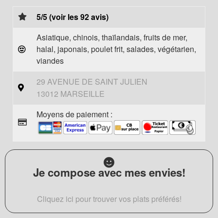
5/5 (voir les 92 avis)
Asiatique, chinois, thaïlandais, fruits de mer,
halal, japonais, poulet frit, salades, végétarien,
viandes
29 AVENUE DE SAINT JULIEN
13012 MARSEILLE
Moyens de paiement :
Je compose avec mes envies!
Cliquez ici pour trouver vos plats préférés!