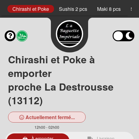
ux
Chirashi et Poke
Sushis 2 pcs
Maki 8 pcs
Sau
Chirashi et Poke à
emporter
proche La Destrousse
(13112)
Actuellement fermé...
12h00 - 02h00
À emporter
Livraison