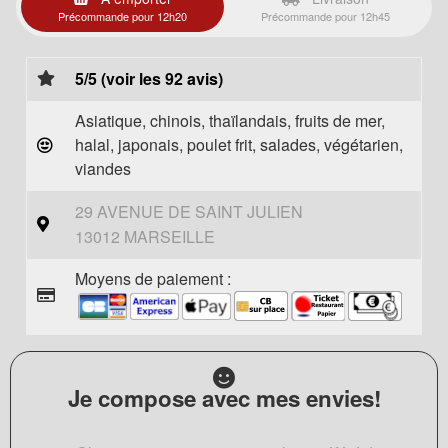
Précommande pour 12h20
Précommande pour 12h45
5/5 (voir les 92 avis)
Asiatique, chinois, thaïlandais, fruits de mer,
halal, japonais, poulet frit, salades, végétarien,
viandes
29 AVENUE DE SAINT JULIEN
13012 MARSEILLE
Moyens de paiement :
Je compose avec mes envies!