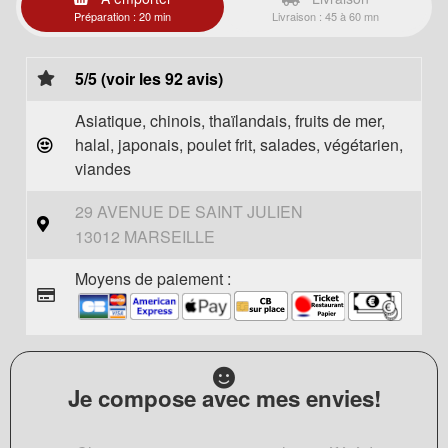
Préparation : 20 min
Livraison : 45 à 60 mn
5/5 (voir les 92 avis)
Asiatique, chinois, thaïlandais, fruits de mer,
halal, japonais, poulet frit, salades, végétarien,
viandes
29 AVENUE DE SAINT JULIEN
13012 MARSEILLE
Moyens de paiement :
Je compose avec mes envies!