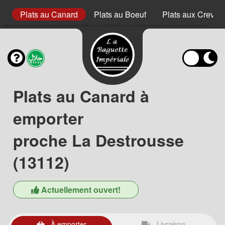
rc
Plats au Canard
Plats au Boeuf
Plats aux Crevett
Plats au Canard à
emporter
proche La Destrousse
(13112)
Actuellement ouvert!
À emporter
Livraison