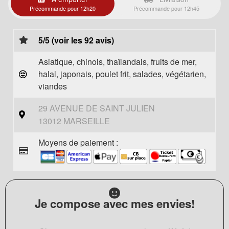
Précommande pour 12h20
Précommande pour 12h45
5/5 (voir les 92 avis)
Asiatique, chinois, thaïlandais, fruits de mer,
halal, japonais, poulet frit, salades, végétarien,
viandes
29 AVENUE DE SAINT JULIEN
13012 MARSEILLE
Moyens de paiement :
Je compose avec mes envies!