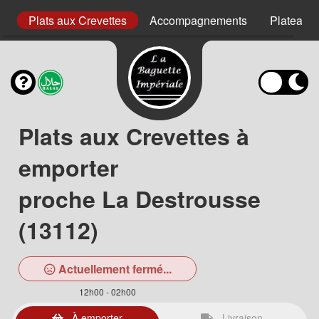
uf
Plats aux Crevettes
Accompagnements
Plateaux
Plats aux Crevettes à
emporter
proche La Destrousse
(13112)
Actuellement fermé...
12h00 - 02h00
À emporter
Livraison