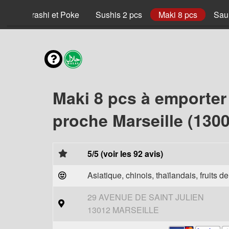
x
Chirashi et Poke
Sushis 2 pcs
Maki 8 pcs
Sau
Maki 8 pcs à emporter
proche Marseille (1300
5/5 (voir les 92 avis)
Asiatique, chinois, thaïlandais, fruits d
29 AVENUE DE SAINT JULIEN
13012 MARSEILLE