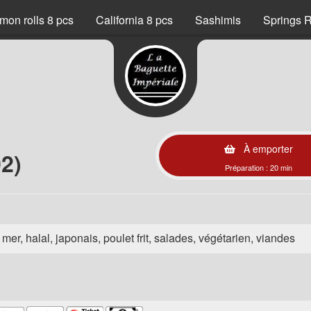
mon rolls 8 pcs
California 8 pcs
Sashimis
Springs R
À emporter
2)
Préparation : 20 min
e mer, halal, japonais, poulet frit, salades, végétarien, viandes