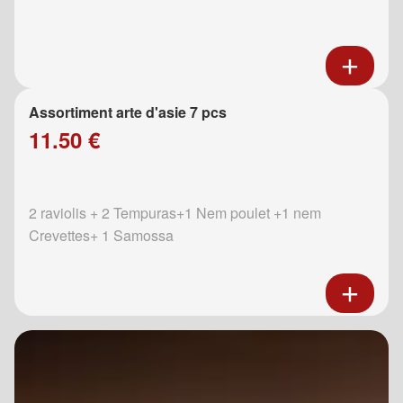
Assortiment arte d'asie 7 pcs
11.50 €
2 raviolis + 2 Tempuras+1 Nem poulet +1 nem
Crevettes+ 1 Samossa