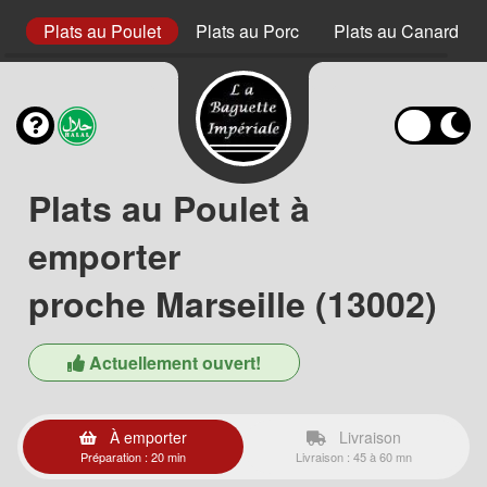
s
Plats au Poulet
Plats au Porc
Plats au Canard
Plats au Poulet à
emporter
proche Marseille (13002)
Actuellement ouvert!
À emporter
Livraison
Préparation : 20 min
Livraison : 45 à 60 mn