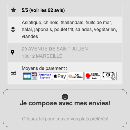
5/5 (voir les 92 avis)
Asiatique, chinois, thaïlandais, fruits de mer,
halal, japonais, poulet frit, salades, végétarien,
viandes
29 AVENUE DE SAINT JULIEN
13012 MARSEILLE
Moyens de paiement :
Je compose avec mes envies!
Cliquez ici pour trouver vos plats préférés!