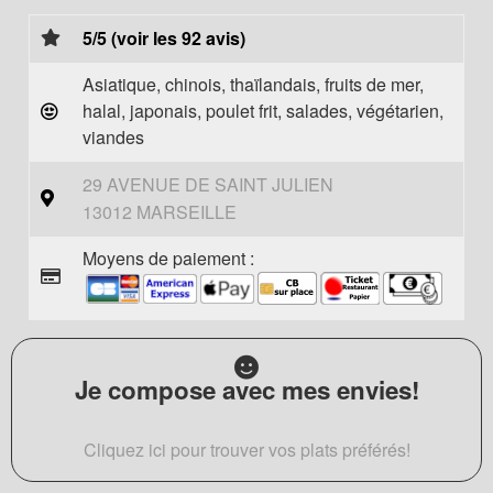
5/5 (voir les 92 avis)
Asiatique, chinois, thaïlandais, fruits de mer,
halal, japonais, poulet frit, salades, végétarien,
viandes
29 AVENUE DE SAINT JULIEN
13012 MARSEILLE
Moyens de paiement :
Je compose avec mes envies!
Cliquez ici pour trouver vos plats préférés!