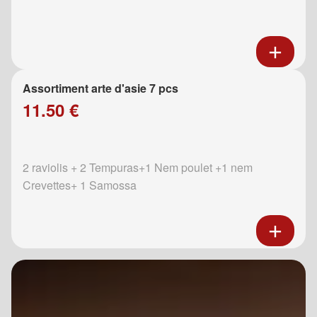
Assortiment arte d'asie 7 pcs
11.50 €
2 raviolis + 2 Tempuras+1 Nem poulet +1 nem
Crevettes+ 1 Samossa