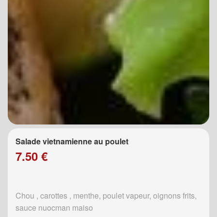
Salade vietnamienne au poulet
7.50 €
Chou , carottes , menthe, poulet vapeur, oignons frits,
sauce nuocman maiso