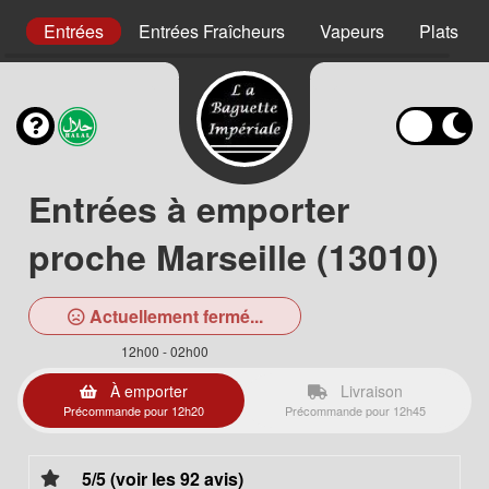
s
Entrées
Entrées Fraîcheurs
Vapeurs
Plats au
Entrées à emporter
proche Marseille (13010)
Actuellement fermé...
12h00 - 02h00
À emporter
Livraison
Précommande pour 12h20
Précommande pour 12h45
5/5 (voir les 92 avis)