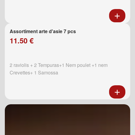
Assortiment arte d'asie 7 pcs
11.50 €
2 raviolis + 2 Tempuras+1 Nem poulet +1 nem
Crevettes+ 1 Samossa