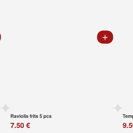
Raviolis frits 5 pcs
Temp
7.50 €
9.5