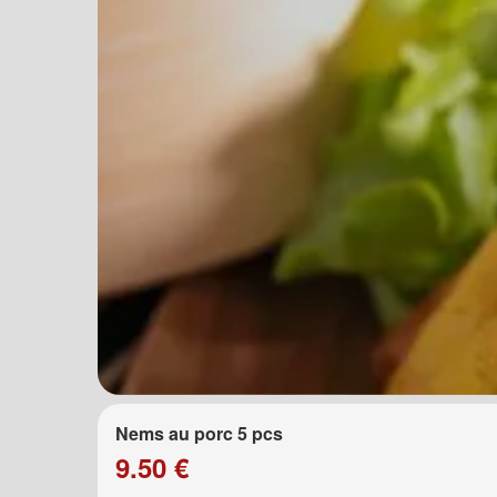
Nems au porc 5 pcs
9.50 €