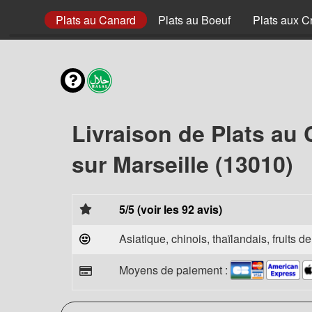
au Porc
Plats au Canard
Plats au Boeuf
Plats aux C
Livraison de Plats au
sur Marseille (13010)
5/5 (voir les 92 avis)
Asiatique, chinois, thaïlandais, fruits d
Moyens de paiement :