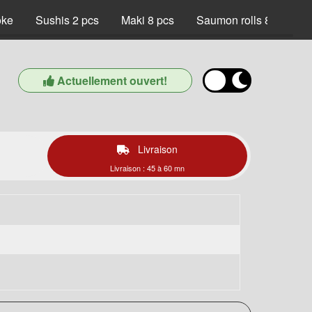
oke
Sushis 2 pcs
Maki 8 pcs
Saumon rolls 8 pcs
Actuellement ouvert!
Livraison
Livraison : 45 à 60 mn