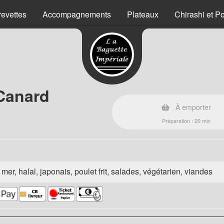
revettes
Accompagnements
Plateaux
Chirashi et P
 Canard
À emporter
Préparation : 20 min
e mer, halal, japonais, poulet frit, salades, végétarien, viandes