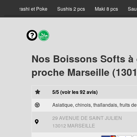
x
Chirashi et Poke
Sushis 2 pcs
Maki 8 pcs
Sau
Nos Boissons Softs à
proche Marseille (1301
5/5 (voir les 92 avis)
Asiatique, chinois, thaïlandais, fruits d
29 AVENUE DE SAINT JULIEN
13012 MARSEILLE