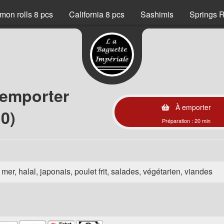
mon rolls 8 pcs
California 8 pcs
Sashimis
Springs R
 emporter
À emporter
0)
Préparation : 20 min
e mer, halal, japonais, poulet frit, salades, végétarien, viandes