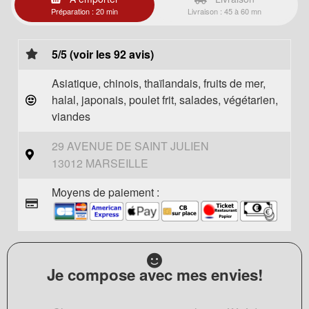
Préparation : 20 min
Livraison : 45 à 60 mn
5/5 (voir les 92 avis)
Asiatique, chinois, thaïlandais, fruits de mer,
halal, japonais, poulet frit, salades, végétarien,
viandes
29 AVENUE DE SAINT JULIEN
13012 MARSEILLE
Moyens de paiement :
Je compose avec mes envies!