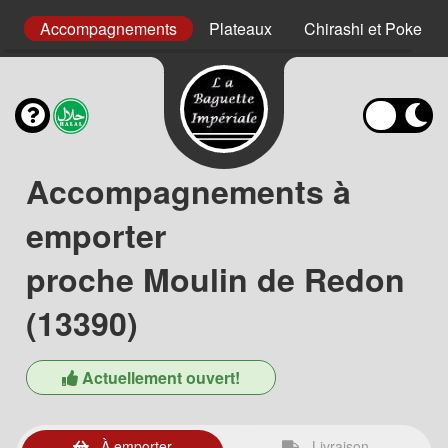
es
Accompagnements
Plateaux
Chirashi et Poke
Accompagnements à
emporter
proche Moulin de Redon
(13390)
Actuellement ouvert!
À emporter
Livraison