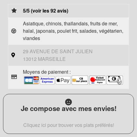
5/5 (voir les 92 avis)
Asiatique, chinois, thaïlandais, fruits de mer,
halal, japonais, poulet frit, salades, végétarien,
viandes
29 AVENUE DE SAINT JULIEN
13012 MARSEILLE
Moyens de paiement :
Je compose avec mes envies!
Cliquez ici pour trouver vos plats préférés!