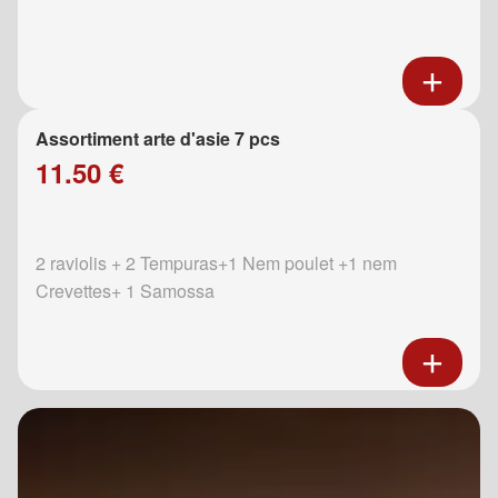
Assortiment arte d'asie 7 pcs
11.50 €
2 raviolis + 2 Tempuras+1 Nem poulet +1 nem
Crevettes+ 1 Samossa